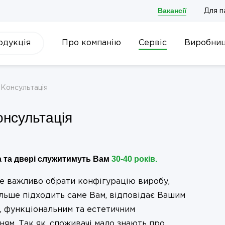
Вакансії
Для п
одукція
Про компанію
Сервіс
Виробни
Консультація
онсультація
а та двері служитимуть Вам
30-40 років.
е важливо обрати конфігурацію виробу,
ільше підходить саме Вам, відповідає Вашим
, функціональним та естетичним
ям. Так як, споживачі мало знають про