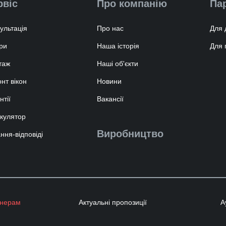
рвіс
Про компанію
Па
ультація
Про нас
Для 
ри
Наша історія
Для 
таж
Наші об'єкти
нт вікон
Новини
нтії
Вакансії
кулятор
Виробництво
ння-відповіді
тнерам
Актуальні пропозиції
А