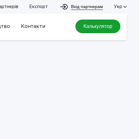
Вхід партнерам
артнерів
Експорт
Укр
Калькулятор
цтво
Контакти