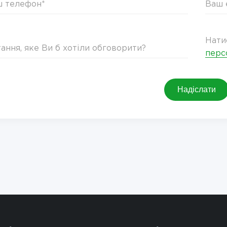
Нати
перс
Надіслати