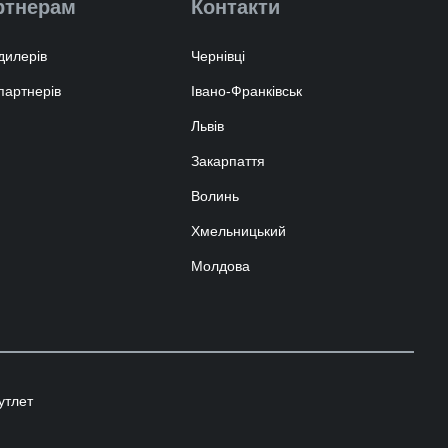
ртнерам
Контакти
дилерів
Чернівці
партнерів
Івано-Франківськ
Львів
Закарпаття
Волинь
Хмельницький
Молдова
утлет