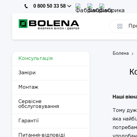
0 800 50 33 58
Пр
Болена
Консультація
К
Заміри
Монтаж
Наші вікн
Сервісне
обслуговування
Тому дуж
яка найб
Гарантії
потребам
Питання-відповіді
уподобанн