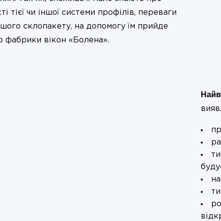
і тієї чи іншої системи профілів, переваги
ншого склопакету, на допомогу їм прийде
 фабрики вікон «Болена».
Найв
вияв
пр
ра
ти
буду
на
ти
ро
відк