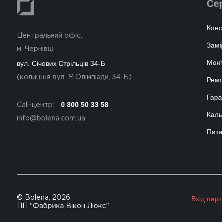
Се
Конс
Центральний офіс:
Замі
м. Чернівці
Мон
вул. Січових Стрільців 34-Б
(колишня вул. М.Олімпіади, 34-Б)
Ремо
Гара
0 800 50 33 58
Call-центр:
Каль
info@bolena.com.ua
Пита
© Bolena, 2026
Вхід пар
ПП "Фабрика Вікон Люкс"