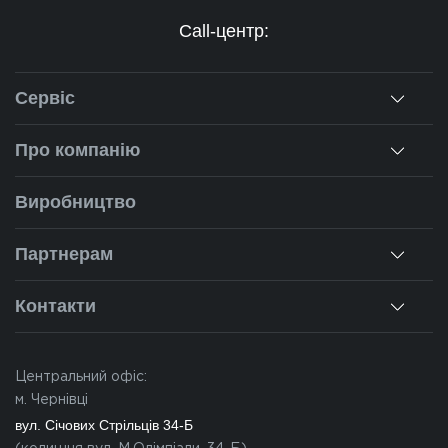
Call-центр:
Сервіс
Консультація
Про компанію
Заміри
Про нас
Виробництво
Монтаж
Наша історія
Ремонт вікон
Партнерам
Наші об'єкти
Гарантії
Для дилерів
Новини
Контакти
Калькулятор
Для партнерів
Вакансії
Чернівці
Питання-відповіді
Центральний офіс:
Івано-Франківськ
м. Чернівці
Львів
вул. Січових Стрільців 34-Б