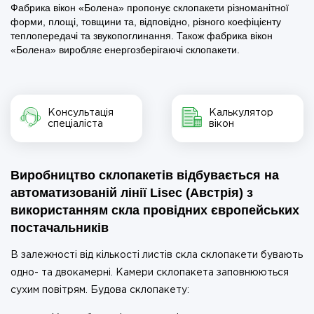
Фабрика вікон «Болена» пропонує склопакети різноманітної
форми, площі, товщини та, відповідно, різного коефіцієнту
теплопередачі та звукопоглинання. Також фабрика вікон
«Болена» виробляє енергозберігаючі склопакети.
Консультація
Калькулятор
спеціаліста
вікон
Виробництво склопакетів відбувається на
автоматизованій лінії Lisec (Австрія)
з
використанням скла провідних європейських
постачальників
В залежності від кількості листів скла склопакети бувають
одно- та двокамерні. Камери склопакета заповнюються
сухим повітрям. Будова склопакету: