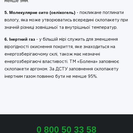
менше 9мм.
5. Молекулярне сито (селікогель)
- покликане поглинати
вологу, яка може утворюватись всередині склопакету при
значній різниці зовнішньої та внутрішньої температур.
6. Інертний газ
- у більшій мірі служить для зменшення
вірогідності окиснення покриття, яке знаходиться на
енергозберігаючому склі, також має незначні
енергозберігаючі властивості. ТМ «Болена» заповнює
склопакети аргоном. За ДСТУ заповнення склопакету
інертним газом повинно бути не менше 95%.
0 800 50 33 58