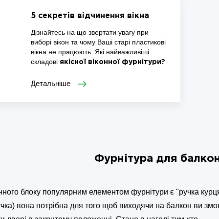
5 секретів відчинення вікна
Дізнайтесь на що звертати увагу при
виборі вікон та чому Ваші старі пласти­кові
вікна не працюють. Які найважливіші
складові
якісної віконної фурнітури?
Детальніше
Фурнітура для балко
нного блоку популярним елементом фурнітури є "ручка курц
учка) вона потрібна для того щоб виходячи на балкон ви змо