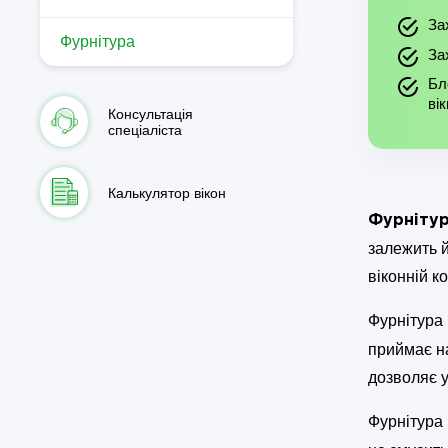
За
Фурнітура
За
Бл
ві
Консультація
спеціаліста
Калькулятор вікон
Фурніту
залежить й
віконній ко
Фурнітура 
приймає на
дозволяє у
Фурнітура