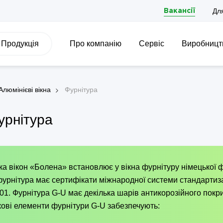
Дл
Вакансії
Продукція
Про компанію
Сервіс
Виробницт
Алюмінієві вікна
Фурнітура
урнітура
а вікон «Болена» встановлює у вікна фурнітуру німецької 
урнітура має сертифікати міжнародної системи стандартизац
01. Фурнітура G-U має декілька шарів антикорозійного покри
ові елементи фурнітури G-U забезпечують: