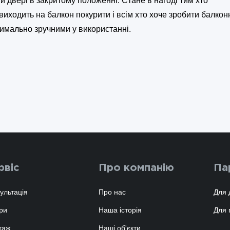
и двері в закритому положенні. Стане в нагоді тим хто
виходить на балкон покурити і всім хто хоче зробити балкон
имально зручними у використанні.
рвіс
Про компанію
Па
ультація
Про нас
Для 
ри
Наша історія
Для 
таж
Наші об'єкти