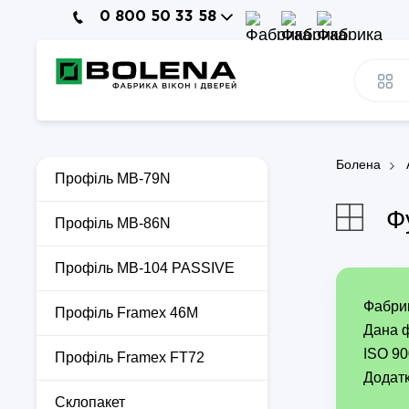
0 800 50 33 58
Болена
Профіль MB-79N
Ф
Профіль MB-86N
Профіль MB-104 PASSIVE
Фабрик
Профіль Framex 46M
Дана ф
ISO 90
Профіль Framex FT72
Додатк
Склопакет