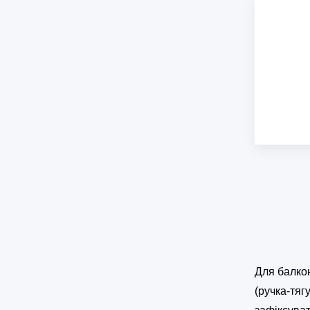
Для балко
(ручка-тяг