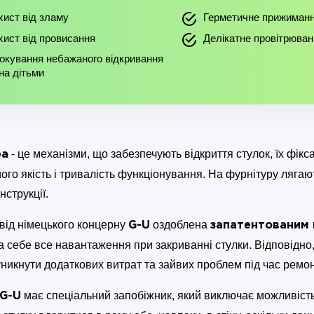
хист від зламу
Герметичне прижиман
хист від провисання
Делікатне провітрюван
окування небажаного відкривання
кна дітьми
- це механізми, що забезпечують відкриття стулок, їх фікс
ра
ого якість і тривалість функціонування. На фурнітуру лягаю
нструкції.
від німецького концерну
оздоблена
G-U
запатентованим 
 себе все навантаження при закриванні стулки. Відповідно, 
никнути додаткових витрат та зайвих проблем під час ремон
має спеціальний запобіжник, який виключає можливість
G-U