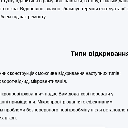
 стулку вдаритися в раму або, навпаки, в стіну, оскільки да
го вікна. Відповідно, значно збільшує терміни експлуатації
блем під час ремонту.
Типи відкривання
онних конструкціях можливе відкривання наступних типів:
оворот-відкид, мікровентиляція.
мікропровітрювання» надає Вам додаткові переваги у
анні приміщення. Мікропровітрювання є ефективним
м проблеми безперервного повітрообміну після встановле
х вікон.