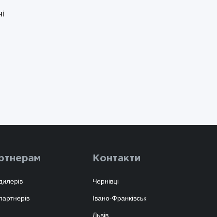
ні
ртнерам
Контакти
дилерів
Чернівці
партнерів
Івано-Франківськ
Львів