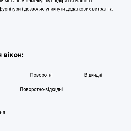
ний механізм обмежує кут відкриття Вашого
 фурнітури і дозволяє уникнути додаткових витрат та
 вікон:
Поворотні
Відкидні
Поворотно-відкидні
ння