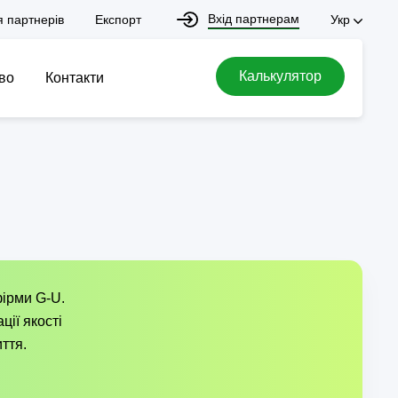
Вхід партнерам
я партнерів
Експорт
Укр
Калькулятор
во
Контакти
фірми G-U.
ії якості
ття.