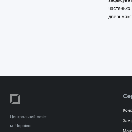
зафіксуват
частенько 
двері макс
Се
Конс
Центральний офіс:
Замі
м. Чернівці
Мон