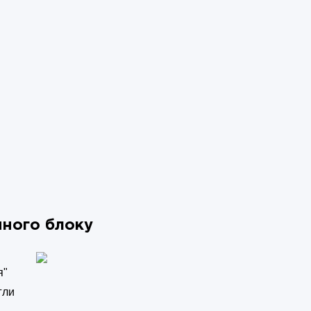
нного блоку
я"
гли