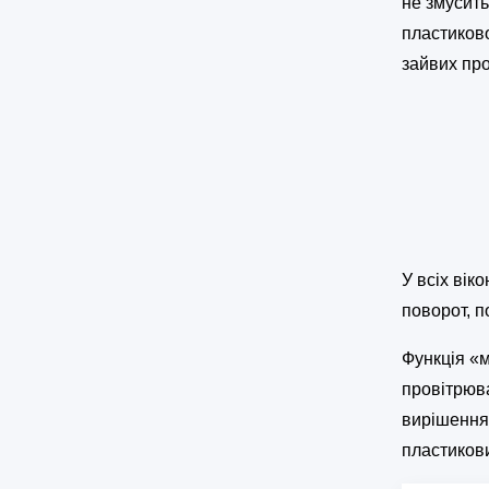
не змусить
пластиково
зайвих про
У всіх вік
поворот, п
Функція «
провітрюв
вирішення
пластикови